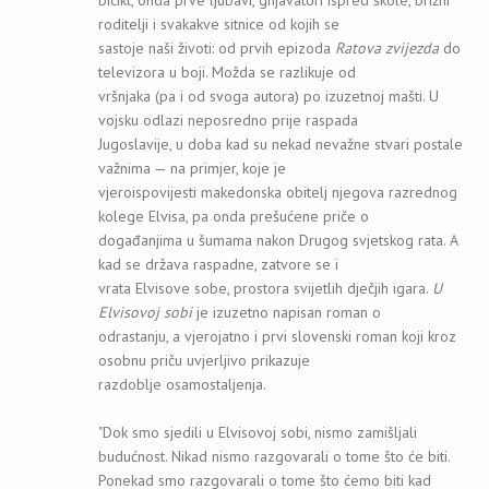
roditelji i svakakve sitnice od kojih se
sastoje naši životi: od prvih epizoda
Ratova zvijezda
do
televizora u boji. Možda se razlikuje od
vršnjaka (pa i od svoga autora) po izuzetnoj mašti. U
vojsku odlazi neposredno prije raspada
Jugoslavije, u doba kad su nekad nevažne stvari postale
važnima — na primjer, koje je
vjeroispovijesti makedonska obitelj njegova razrednog
kolege Elvisa, pa onda prešućene priče o
događanjima u šumama nakon Drugog svjetskog rata. A
kad se država raspadne, zatvore se i
vrata Elvisove sobe, prostora svijetlih dječjih igara.
U
Elvisovoj sobi
je izuzetno napisan roman o
odrastanju, a vjerojatno i prvi slovenski roman koji kroz
osobnu priču uvjerljivo prikazuje
razdoblje osamostaljenja.
"Dok smo sjedili u Elvisovoj sobi, nismo zamišljali
budućnost. Nikad nismo razgovarali o tome što će biti.
Ponekad smo razgovarali o tome što ćemo biti kad