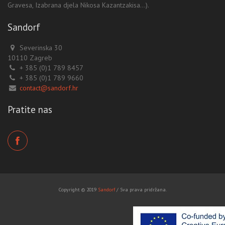
Gravesa, Izabrana djela Nikosa Kazantzakisa...).
Sandorf
Severinska 30
10110 Zagreb
+ 385 (0)1 789 8457
+ 385 (0)1 789 9660
contact@sandorf.hr
Pratite nas
Copyright © 2019
Sandorf
/ Sva prava pridržana.