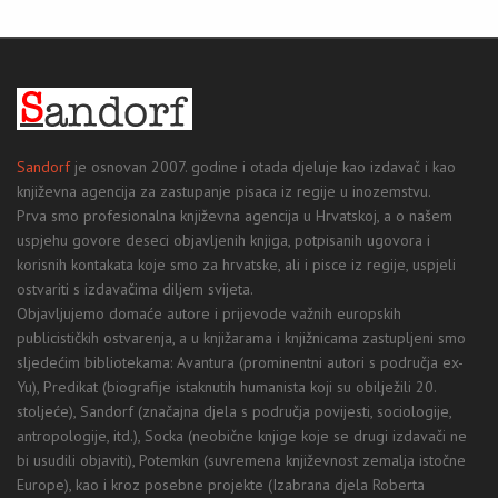
Sandorf
je osnovan 2007. godine i otada djeluje kao izdavač i kao
književna agencija za zastupanje pisaca iz regije u inozemstvu.
Prva smo profesionalna književna agencija u Hrvatskoj, a o našem
uspjehu govore deseci objavljenih knjiga, potpisanih ugovora i
korisnih kontakata koje smo za hrvatske, ali i pisce iz regije, uspjeli
ostvariti s izdavačima diljem svijeta.
Objavljujemo domaće autore i prijevode važnih europskih
publicističkih ostvarenja, a u knjižarama i knjižnicama zastupljeni smo
sljedećim bibliotekama: Avantura (prominentni autori s područja ex-
Yu), Predikat (biografije istaknutih humanista koji su obilježili 20.
stoljeće), Sandorf (značajna djela s područja povijesti, sociologije,
antropologije, itd.), Socka (neobične knjige koje se drugi izdavači ne
bi usudili objaviti), Potemkin (suvremena književnost zemalja istočne
Europe), kao i kroz posebne projekte (Izabrana djela Roberta