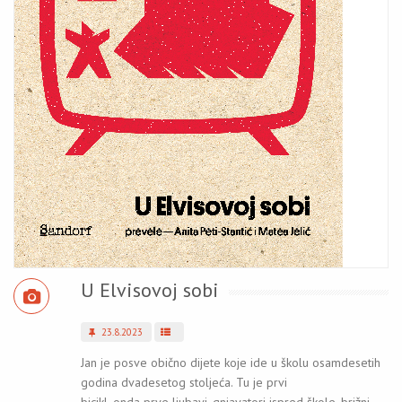
U Elvisovoj sobi
23.8.2023
Jan je posve obično dijete koje ide u školu osamdesetih
godina dvadesetog stoljeća. Tu je prvi
bicikl, onda prve ljubavi, gnjavatori ispred škole, brižni