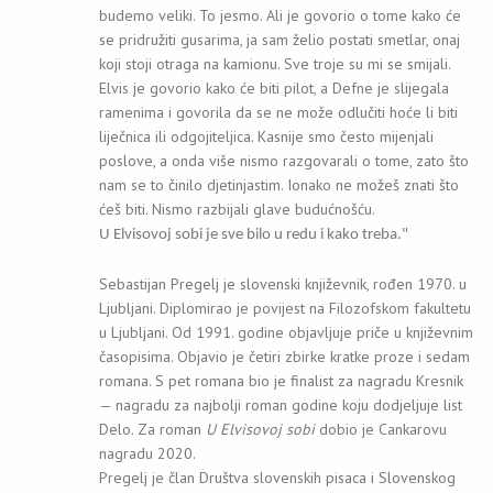
budemo veliki. To jesmo. Ali je govorio o tome kako će
se pridružiti gusarima, ja sam želio postati smetlar, onaj
koji stoji otraga na kamionu. Sve troje su mi se smijali.
Elvis je govorio kako će biti pilot, a Defne je slijegala
ramenima i govorila da se ne može odlučiti hoće li biti
liječnica ili odgojiteljica. Kasnije smo često mijenjali
poslove, a onda više nismo razgovarali o tome, zato što
nam se to činilo djetinjastim. Ionako ne možeš znati što
ćeš biti. Nismo razbijali glave budućnošću.
U Elvisovoj sobi je sve bilo u redu i kako treba."
Sebastijan Pregelj je slovenski književnik, rođen 1970. u
Ljubljani. Diplomirao je povijest na Filozofskom fakultetu
u Ljubljani. Od 1991. godine objavljuje priče u književnim
časopisima. Objavio je četiri zbirke kratke proze i sedam
romana. S pet romana bio je finalist za nagradu Kresnik
— nagradu za najbolji roman godine koju dodjeljuje list
Delo. Za roman
U Elvisovoj sobi
dobio je Cankarovu
nagradu 2020.
Pregelj je član Društva slovenskih pisaca i Slovenskog