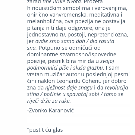
zarad
tihe lirike života.
Prožeta
hinduističkim simbolima i verovanjima,
onirično vanvremenska, meditativna i
melanholična, ova poezija ne postavlja
pitanja niti daje odgovore, ona je
jednostavno
tu
, postoji, nepretenciozna,
jer
ovdje smo samo dah / dio rasuta
sna.
Potpuno se odmičući od
dominantne stvarnosno/ispovedne
poezije, pesnik bira mir da u
svojoj
podmornnici piše i sluša glazbu
. I sam
vrstan muzičar autor u poslednjoj pesmi
čini naklon Leonardu Cohenu jer dobro
zna da
nježnost daje snagu
i da
revolucija
stiha / počinje u spavaćoj sobi / tamo se
riječi drže za ruke
.
-Zvonko Karanović
"pustit ću glas