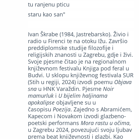
tu ranjenu pticu
staru kao san"
Ivan Škrabe (1984, Jastrebarsko). Živio i
radio u Firenci te na otoku Ižu. Završio
preddiplomske studije filozofije i
religijskih znanosti u Zagrebu, gdje i živi.
Svoje pjesme čitao je na regionalnom
književnom festivalu Knjiga pod feral u
Budvi. U sklopu književnog festivala SUR
(Stih u regiji, 2024) izvodi poemu
Objava
sna
u HNK Varaždin. Pjesme
Noir
mamurluk
i
U bijelim haljinama
apokalipse
objavljene su u
časopisu
Poezija
. Zajedno s Abramićem,
Kapecom i Novakom izvodi glazbeno-
poetski performans
Mora rastu u očima
,
u Zagrebu 2024, povezujući svoju ljubav
prema beat književnosti i glazbi. Kao