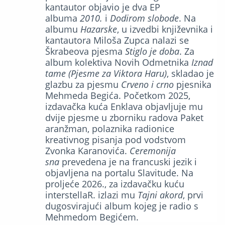
kantautor objavio je dva EP
albuma
2010.
i
Dodirom slobode
. Na
albumu
Hazarske
, u izvedbi književnika i
kantautora Miloša Zupca nalazi se
Škrabeova pjesma
Stiglo je doba
. Za
album kolektiva Novih Odmetnika
Iznad
tame (Pjesme za Viktora Haru)
, skladao je
glazbu za pjesmu
Crveno i crno
pjesnika
Mehmeda Begića. Početkom 2025,
izdavačka kuća Enklava objavljuje mu
dvije pjesme u zborniku radova Paket
aranžman, polaznika radionice
kreativnog pisanja pod vodstvom
Zvonka Karanovića.
Ceremonija
sna
prevedena je na francuski jezik i
objavljena na portalu Slavitude. Na
proljeće 2026., za izdavačku kuću
interstellaR. izlazi mu
Tajni akord
, prvi
dugosvirajući album kojeg je radio s
Mehmedom Begićem.