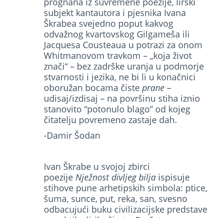
prognana iz suvremene poezije, lirski
subjekt kantautora i pjesnika Ivana
Škrabea svejedno poput kakvog
odvažnog kvartovskog Gilgameša ili
Jacquesa Cousteaua u potrazi za onom
Whitmanovom travkom – „koja život
znači“ – bez zadrške uranja u podmorje
stvarnosti i jezika, ne bi li u konačnici
oboružan bocama čiste
prane
–
udisaj/izdisaj – na površinu stiha iznio
stanovito “potonulo blago” od kojeg
čitatelju povremeno zastaje dah.
-Damir Šodan
Ivan Škrabe u svojoj zbirci
poezije
Nježnost divljeg bilja
ispisuje
stihove pune arhetipskih simbola: ptice,
šuma, sunce, put, reka, san, svesno
odbacujući buku civilizacijske predstave