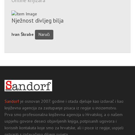
Online knjižara
Nježnost divljeg bilja
Ivan Škrabe
Naruči
Sandorf
je osnovan 2007. godine i otada djeluje kao izdavač i kao
književna agencija za zastupanje pisaca iz regije u inozemstvu.
Prva smo profesionalna književna agencija u Hrvatskoj, a o našem
uspjehu govore deseci objavljenih knjiga, potpisanih ugovora i
korisnih kontakata koje smo za hrvatske, ali i pisce iz regije, uspjeli
ostvariti s izdavačima diljem svijeta.