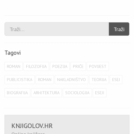
Traži
Tagovi
ROMAN
FILOZOFIJA
POEZIJA
PRIČE
POVIJEST
PUBLICISTIKA
ROMAN
NAKLADNIŠTVO
TEORIJA
ESEJ
BIOGRAFIJA
ARHITEKTURA
SOCIOLOGIJA
ESEJI
KNJIGOLOV.HR