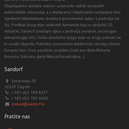
Objavljujemo domaće autore i prijevode važnih europskih
publicističkih ostvarenja, a u knjižarama i knjižnicama zastupljeni smo
sljedećim bibliotekama: Avantura (prominentni autori s područja ex-
Yu), Predikat (biografije istaknutih humanista koji su obilježili 20.
stoljeće), Sandorf (značajna djela s područja povijesti, sociologije,
antropologije, itd.), Socka (neobične knjige koje se drugi izdavači ne
bi usudili objaviti), Potemkin (suvremena književnost zemalja istočne
Europe), kao i kroz posebne projekte (Izabrana djela Roberta
Gravesa, Izabrana djela Nikosa Kazantzakisa...).
Sandorf
Severinska 30
10110 Zagreb
+ 385 (0)1 789 8457
+ 385 (0)1 789 9660
contact@sandorf.hr
Pratite nas