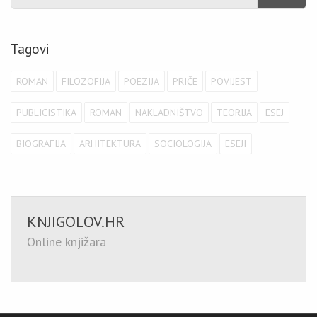
Tagovi
ROMAN
FILOZOFIJA
POEZIJA
PRIČE
POVIJEST
PUBLICISTIKA
ROMAN
NAKLADNIŠTVO
TEORIJA
ESEJ
BIOGRAFIJA
ARHITEKTURA
SOCIOLOGIJA
ESEJI
KNJIGOLOV.HR
Online knjižara