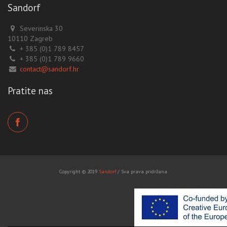
Sandorf
Severinska 30
10110 Zagreb
+ 385 (0)1 789 8457
+ 385 (0)1 789 9660
contact@sandorf.hr
Pratite nas
Copyright © 2019
Sandorf
/ Sva prava pridržana.