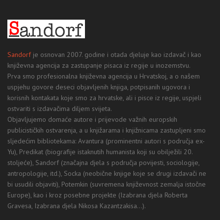
Sandorf
je osnovan 2007. godine i otada djeluje kao izdavač i kao
književna agencija za zastupanje pisaca iz regije u inozemstvu.
Prva smo profesionalna književna agencija u Hrvatskoj, a o našem
uspjehu govore deseci objavljenih knjiga, potpisanih ugovora i
korisnih kontakata koje smo za hrvatske, ali i pisce iz regije, uspjeli
ostvariti s izdavačima diljem svijeta.
Objavljujemo domaće autore i prijevode važnih europskih
publicističkih ostvarenja, a u knjižarama i knjižnicama zastupljeni smo
sljedećim bibliotekama: Avantura (prominentni autori s područja ex-
Yu), Predikat (biografije istaknutih humanista koji su obilježili 20.
stoljeće), Sandorf (značajna djela s područja povijesti, sociologije,
antropologije, itd.), Socka (neobične knjige koje se drugi izdavači ne
bi usudili objaviti), Potemkin (suvremena književnost zemalja istočne
Europe), kao i kroz posebne projekte (Izabrana djela Roberta
Gravesa, Izabrana djela Nikosa Kazantzakisa...).