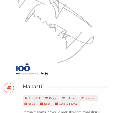
Manastir
23.2.2021
Rusija
Prilepin
manastir
gulag
logor
Sovjetski Savez
Roman Manastir govori o jedinstvenom manastiru, u