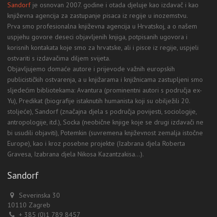
Sandorf
je osnovan 2007. godine i otada djeluje kao izdavač i kao
književna agencija za zastupanje pisaca iz regije u inozemstvu.
Prva smo profesionalna književna agencija u Hrvatskoj, a o našem
uspjehu govore deseci objavljenih knjiga, potpisanih ugovora i
korisnih kontakata koje smo za hrvatske, ali i pisce iz regije, uspjeli
ostvariti s izdavačima diljem svijeta.
Objavljujemo domaće autore i prijevode važnih europskih
publicističkih ostvarenja, a u knjižarama i knjižnicama zastupljeni smo
sljedećim bibliotekama: Avantura (prominentni autori s područja ex-
Yu), Predikat (biografije istaknutih humanista koji su obilježili 20.
stoljeće), Sandorf (značajna djela s područja povijesti, sociologije,
antropologije, itd.), Socka (neobične knjige koje se drugi izdavači ne
bi usudili objaviti), Potemkin (suvremena književnost zemalja istočne
Europe), kao i kroz posebne projekte (Izabrana djela Roberta
Gravesa, Izabrana djela Nikosa Kazantzakisa...).
Sandorf
Severinska 30
10110 Zagreb
+ 385 (0)1 789 8457