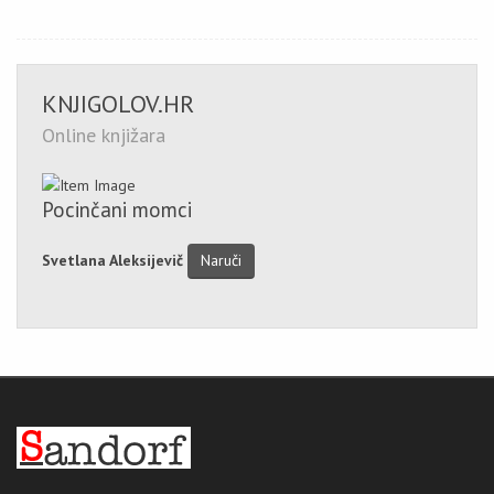
KNJIGOLOV.HR
Online knjižara
Pocinčani momci
Svetlana Aleksijevič
Naruči