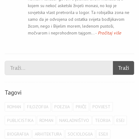
kojem su nekoć asketski živjeli monasi, no koji je
sovjetska vlast pretvorila u logor. Ta robijaška zona ne
samo da je odvojena od ostatka svijeta bodljikavom
žicom, nego i Bijelim morem, ledenom pustoši,
močvarom i neprohodnom tajgom… -
Pročitaj više
Traži
Tagovi
ROMAN
FILOZOFIJA
POEZIJA
PRIČE
POVIJEST
PUBLICISTIKA
ROMAN
NAKLADNIŠTVO
TEORIJA
ESEJ
BIOGRAFIJA
ARHITEKTURA
SOCIOLOGIJA
ESEJI