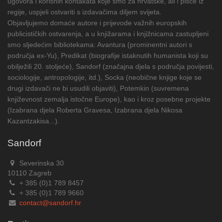
ugovora i korisnih kontakata koje smo za hrvatske, ali i pisce iz
regije, uspjeli ostvariti s izdavačima diljem svijeta.
Objavljujemo domaće autore i prijevode važnih europskih
publicističkih ostvarenja, a u knjižarama i knjižnicama zastupljeni
smo sljedećim bibliotekama: Avantura (prominentni autori s
područja ex-Yu), Predikat (biografije istaknutih humanista koji su
obilježili 20. stoljeće), Sandorf (značajna djela s područja povijesti,
sociologije, antropologije, itd.), Socka (neobične knjige koje se
drugi izdavači ne bi usudili objaviti), Potemkin (suvremena
književnost zemalja istočne Europe), kao i kroz posebne projekte
(Izabrana djela Roberta Gravesa, Izabrana djela Nikosa
Kazantzakisa...).
Sandorf
Severinska 30
10110 Zagreb
+ 385 (0)1 789 8457
+ 385 (0)1 789 9660
contact@sandorf.hr