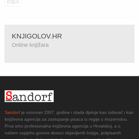
ESEJI
KNJIGOLOV.HR
Online knjižara
Sandorf
je osnovan 2007. godine i otada djeluje kao izdavač i kao
književna agencija za zastupanje pisaca iz regije u inozemstvu.
Prva smo profesionalna književna agencija u Hrvatskoj, a o
našem uspjehu govore deseci objavljenih knjiga, potpisanih