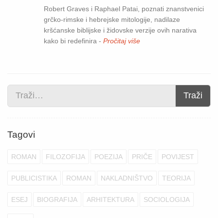
Robert Graves i Raphael Patai, poznati znanstvenici
grčko-rimske i hebrejske mitologije, nadilaze
kršćanske biblijske i židovske verzije ovih narativa
kako bi redefinira -
Pročitaj više
Traži
Tagovi
ROMAN
FILOZOFIJA
POEZIJA
PRIČE
POVIJEST
PUBLICISTIKA
ROMAN
NAKLADNIŠTVO
TEORIJA
ESEJ
BIOGRAFIJA
ARHITEKTURA
SOCIOLOGIJA