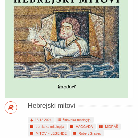
Hebrejski mitovi
13.12.2024
židovska mitologija
semitska mitologija
HAGGADA
MIDRAŠ
MITOVI - LEGENDE
Robert Graves