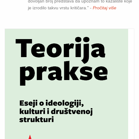
dovoljan broj predstava da upoznam to kazalište koje
je izrodilo takvu vrstu kritičara." -
Pročitaj više