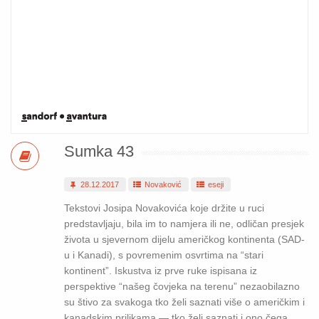
Sumka 43
28.12.2017
Novaković
eseji
Tekstovi Josipa Novakovića koje držite u ruci
predstavljaju, bila im to namjera ili ne, odličan presjek
života u sjevernom dijelu američkog kontinenta (SAD-
u i Kanadi), s povremenim osvrtima na “stari
kontinent”. Iskustva iz prve ruke ispisana iz
perspektive “našeg čovjeka na terenu” nezaobilazno
su štivo za svakoga tko želi saznati više o američkim i
kanadskim prilikama — tko želi saznati i ono čega