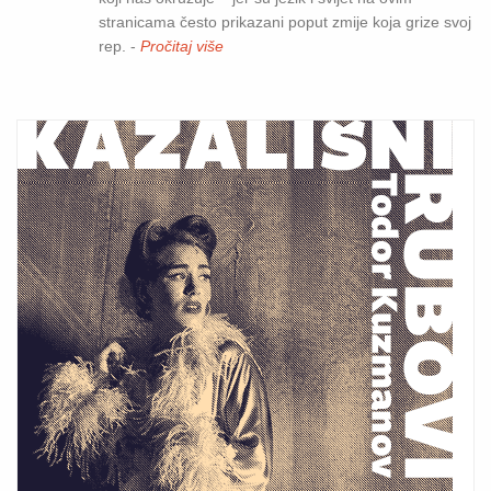
stranicama često prikazani poput zmije koja grize svoj
rep. -
Pročitaj više