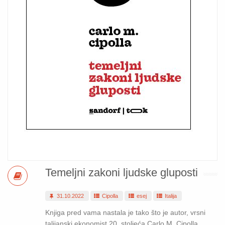
Temeljni zakoni ljudske gluposti
31.10.2022
Cipolla
esej
Italija
Knjiga pred vama nastala je tako što je autor, vrsni
talijanski ekonomist 20. stoljeća Carlo M. Cipolla,