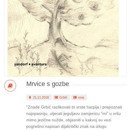
Mrvice s gozbe
21.11.2018
Grbić
esej
"Znade Grbić razlikovati tri vrste harpija i prepoznati
najopasniju, utjerati jeguljavu zamjenicu “mi” u vršu
mimo jezične nužde, objasniti u kakvoj su vezi
pogrešno napisan dijakritički znak na izlogu