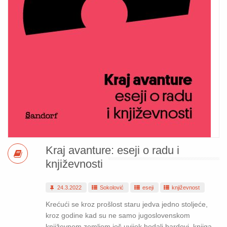
Kraj avanture: eseji o radu i
književnosti
24.3.2022
Sokolović
eseji
književnost
Krećući se kroz prošlost staru jedva jedno stoljeće,
kroz godine kad su ne samo jugoslovenskom
književnom zemljom još uvijek hodali bardovi, knjiga