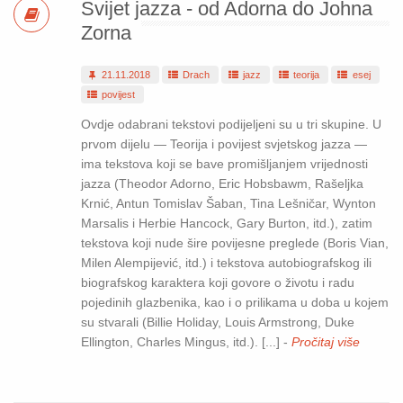
Svijet jazza - od Adorna do Johna
Zorna
21.11.2018
Drach
jazz
teorija
esej
povijest
Ovdje odabrani tekstovi podijeljeni su u tri skupine. U
prvom dijelu — Teorija i povijest svjetskog jazza —
ima tekstova koji se bave promišljanjem vrijednosti
jazza (Theodor Adorno, Eric Hobsbawm, Rašeljka
Krnić, Antun Tomislav Šaban, Tina Lešničar, Wynton
Marsalis i Herbie Hancock, Gary Burton, itd.), zatim
tekstova koji nude šire povijesne preglede (Boris Vian,
Milen Alempijević, itd.) i tekstova autobiografskog ili
biografskog karaktera koji govore o životu i radu
pojedinih glazbenika, kao i o prilikama u doba u kojem
su stvarali (Billie Holiday, Louis Armstrong, Duke
Ellington, Charles Mingus, itd.). [...] -
Pročitaj više