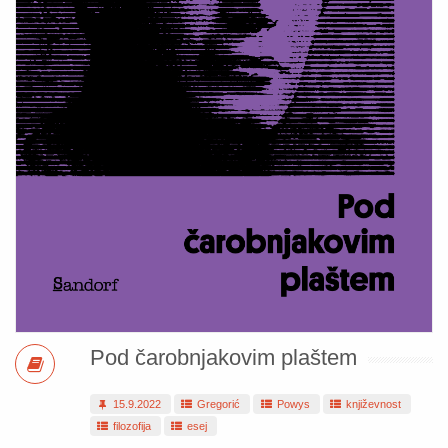
Pod čarobnjakovim plaštem
15.9.2022
Gregorić
Powys
književnost
filozofija
esej