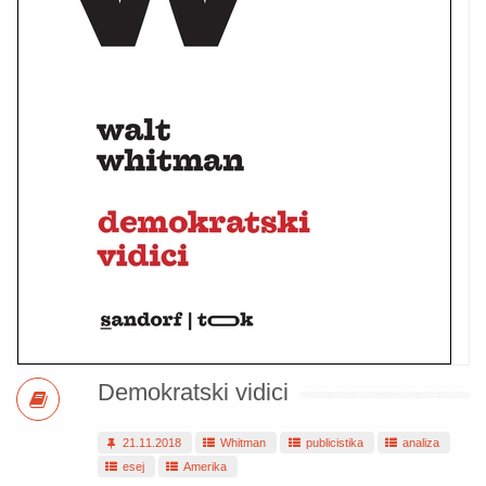
Demokratski vidici
21.11.2018
Whitman
publicistika
analiza
esej
Amerika