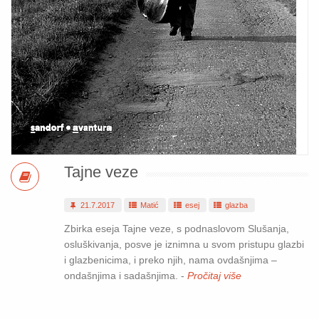
Tajne veze
21.7.2017
Matić
esej
glazba
Zbirka eseja Tajne veze, s podnaslovom Slušanja,
osluškivanja, posve je iznimna u svom pristupu glazbi
i glazbenicima, i preko njih, nama ovdašnjima –
ondašnjima i sadašnjima. -
Pročitaj više