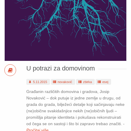
U potrazi za domovinom
5.11.2015
novaković
zbirka
esej
Građanin različitih domovina i gradova, Josip
Novaković – dok putuje iz jedne zemlje u drugu, od
grada do grada, bilježeći detalje koji sačinjavaju neke
(ne)obične svakidašnjice nekih (ne)običnih ljudi –
promišlja pitanje identiteta i pokušava rekonstruirati
od čega se on sastoji i što bi zapravo trebao značiti. -
Pročitaj više