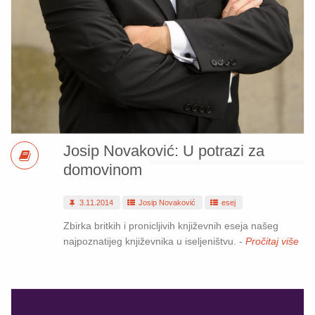
Josip Novaković: U potrazi za
domovinom
3.11.2014
Josip Novaković
esej
Zbirka britkih i pronicljivih književnih eseja našeg
najpoznatijeg književnika u iseljeništvu. -
Pročitaj više