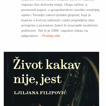
napisao dva duhovita eseja: Uloga začina, a
ponaosob papra, u gospodarskom razvitku srednjeg
vijeka i Temeljni zakoni ljudske gluposti, koje je
kopirao u kućnoj radinosti i zatim prijateljima slao
primjerke s posvetom želeći ih iznenaditi neobičnim
poklonom. Tek ih je 1988. napokon tiskao na
talijanskom. -
Pročitaj više