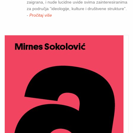
zaigrana, i nude lucidne uvide svima zainteresiranima
za područja “ideologije, kulture i društvene strukture”.
-
Pročitaj više