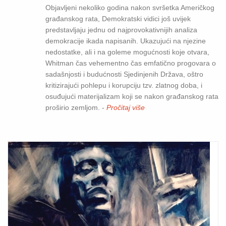
Objavljeni nekoliko godina nakon svršetka Američkog
građanskog rata, Demokratski vidici još uvijek
predstavljaju jednu od najprovokativnijih analiza
demokracije ikada napisanih. Ukazujući na njezine
nedostatke, ali i na goleme mogućnosti koje otvara,
Whitman čas vehementno čas emfatično progovara o
sadašnjosti i budućnosti Sjedinjenih Država, oštro
kritizirajući pohlepu i korupciju tzv. zlatnog doba, i
osuđujući materijalizam koji se nakon građanskog rata
proširio zemljom. -
Pročitaj više