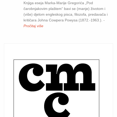
Knjiga eseja Marka-Marije Gregorića „Pod
čarobnjakovim plaštem“ bavi se (manje) životom i
(više) djelom engleskog pisca, filozofa, predavača i
kritičara Johna Cowpera Powysa (1872.-1963.). -
Pročitaj više