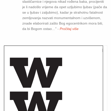
slastičarnice i njegova nikad rođena baka, procijeniti
je li nadošlo vrijeme da opet uzljubimo ljubav (pače da
se u ljubav i zaljubimo), kadar je strahotnu fatalnost
zemljovanja nazvati monumentalnom i uzvišenom,
znade elaborirati zašto Bog egocentrikom mora biti,
da bi Bogom ostao…" -
Pročitaj više