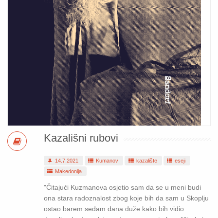
Kazališni rubovi
14.7.2021
Kumanov
kazalište
eseji
Makedonija
"Čitajući Kuzmanova osjetio sam da se u meni budi
ona stara radoznalost zbog koje bih da sam u Skoplju
ostao barem sedam dana duže kako bih vidio