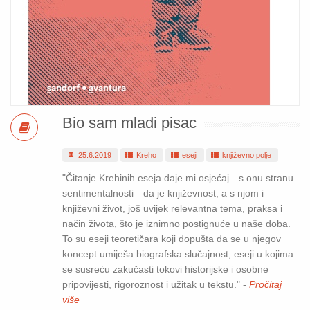
Bio sam mladi pisac
25.6.2019
Kreho
eseji
književno polje
"Čitanje Krehinih eseja daje mi osjećaj—s onu stranu
sentimentalnosti—da je književnost, a s njom i
književni život, još uvijek relevantna tema, praksa i
način života, što je iznimno postignuće u naše doba.
To su eseji teoretičara koji dopušta da se u njegov
koncept umiješa biografska slučajnost; eseji u kojima
se susreću zakučasti tokovi historijske i osobne
pripovijesti, rigoroznost i užitak u tekstu." -
Pročitaj
više