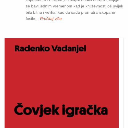
se bavi jednim vremenom kad je književnost još uvijek
bila bitna i velika, kao da sada promatra iskopane
fosile. -
Pročitaj više