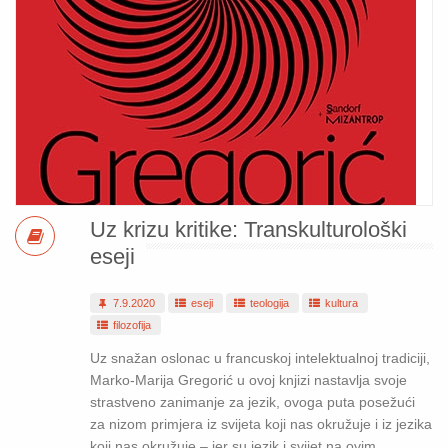
Uz krizu kritike: Transkulturološki
eseji
7.9.2020
eseji
teologija
kultura
filozofija
Uz snažan oslonac u francuskoj intelektualnoj tradiciji,
Marko-Marija Gregorić u ovoj knjizi nastavlja svoje
strastveno zanimanje za jezik, ovoga puta posežući
za nizom primjera iz svijeta koji nas okružuje i iz jezika
koji nas okružuje – jer su jezik i svijet na ovim