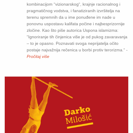
kombinacijom “vizionarskog“, krajnje racionalnog i
pragmatičnog vodstva, i fanatiziranih izvršitelja na
terenu spremnih da u ime ponuđene im nade u
ponovnu uspostavu kalifata počine i najbesprizornije
zločine. Kao što piše autorica Uspona islamizma:
“Ignoriranje tih činjenica više je od pukog zavaravanja
– to je opasno. Poznavati svoga neprijatelja očito
postaje najvažnija rečenica u borbi protiv terorizma.“ -
Pročitaj više