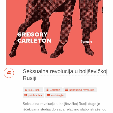
Seksualna revolucija u boljševičkoj
Rusiji
5.11.2017
Carleton
seksualna revolucija
publicistika
sociologija
Seksualna revolucija u boljševičkoj Rusiji dugo je
iščekivana studija do sada relativno slabo istraženog,