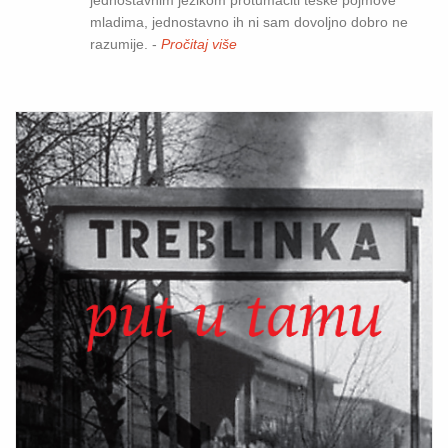
jednostavnim jezikom protumačiti teške pojmove
mladima, jednostavno ih ni sam dovoljno dobro ne
razumije. -
Pročitaj više