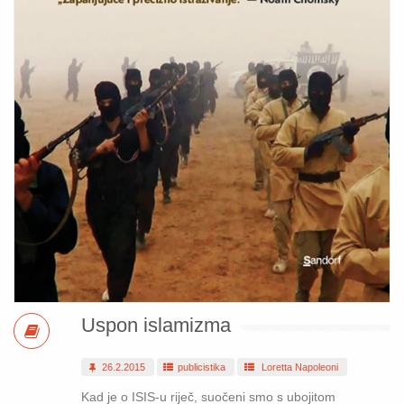
Uspon islamizma
26.2.2015
publicistika
Loretta Napoleoni
Kad je o ISIS-u riječ, suočeni smo s ubojitom