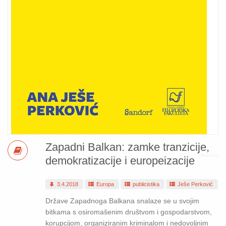
Zapadni Balkan: zamke tranzicije,
demokratizacije i europeizacije
3.4.2018
Europa
publicistika
Ješe Perković
Države Zapadnoga Balkana snalaze se u svojim
bitkama s osiromašenim društvom i gospodarstvom,
korupcijom, organiziranim kriminalom i nedovoljnim