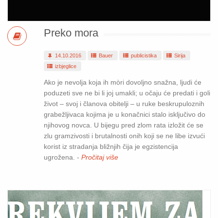
Preko mora
14.10.2016
Bauer
publicistika
Sirija
izbjeglice
Ako je nevolja koja ih mòri dovoljno snažna, ljudi će
poduzeti sve ne bi li joj umakli; u očaju će predati i goli
život – svoj i članova obitelji – u ruke beskrupuloznih
grabežljivaca kojima je u konačnici stalo isključivo do
njihovog novca. U bijegu pred zlom rata izložit će se
zlu gramzivosti i brutalnosti onih koji se ne libe izvući
korist iz stradanja bližnjih čija je egzistencija
ugrožena. -
Pročitaj više