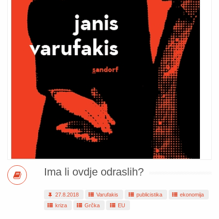
Ima li ovdje odraslih?
27.8.2018
Varufakis
publicistika
ekonomija
kriza
Grčka
EU