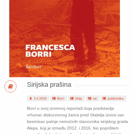
Sirijska prašina
3.4.2018
Borri
Sirija
rat
publicistika
Borri u ovoj iznimnoj reportaži koja predstavlja
vrhunac diskurzivnog žanra pred čitatelja iznosi sav
besmisao patnje nemoćnih stanovnika sirijskog grada
Alepa, koji je između 2012. i 2016. bio poprištem