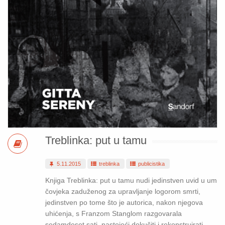
Treblinka: put u tamu
5.11.2015
treblinka
publicistika
Knjiga Treblinka: put u tamu nudi jedinstven uvid u um
čovjeka zaduženog za upravljanje logorom smrti,
jedinstven po tome što je autorica, nakon njegova
uhićenja, s Franzom Stanglom razgovarala
sedamdeset sati, nastojeći dokučiti i rekonstruirati