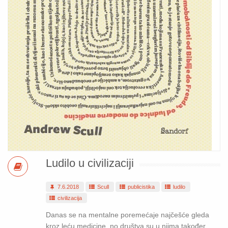
Ludilo u civilizaciji
7.6.2018
Scull
publicistika
ludilo
civilizacija
Danas se na mentalne poremećaje najčešće gleda
kroz leću medicine, no društva su u njima također