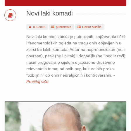
Novi laki komadi
8.6.2015
publicistika
Darko Milošić
Novi laki komadi zbirka je putopisnih, književnokritičkih
i fenomenoloških ogleda na tragu onih objavljenih u
zbirci 55 lakih komada. Autor na nepretenciozan (ne i
površan), pitak (ne i plitak) i dopadljiv (ne i podilazeći)
način progovara o cijelom dijapazonu društveno
relevantnih tema, od onih pop-kulturalnih preko
"ozbiljnih" do onih neuralgičnih i kontroverznih. -
Pročitaj više