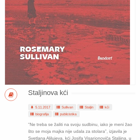
Staljinova kći
5.11.2017
Sullivan
Staljin
kći
biografija
publicistika
“Ne treba se žaliti na svoju sudbinu, iako je meni žao
što se moja majka nije udala za stolara”, izjavila je
Svetlana Alilujeva, kći Josifa Visarionoviča Staljina, u