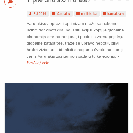
3.8.2016
Varufakis
publicistika
kapitalizam
Varufakisov oprezni optimizam može se nekome
učiniti donkihotskim, no u situaciji u kojoj je globalna
ekonomija smrtno ranjena, i postoji stvarna prijetnja
globalne katastrofe, traže se upravo nepotkupljivi
hrabri vizionari – idealisti s nogama čvrsto na zemlji.
Janis Varufakis zasigurno spada u tu kategoriju. -
Pročitaj više