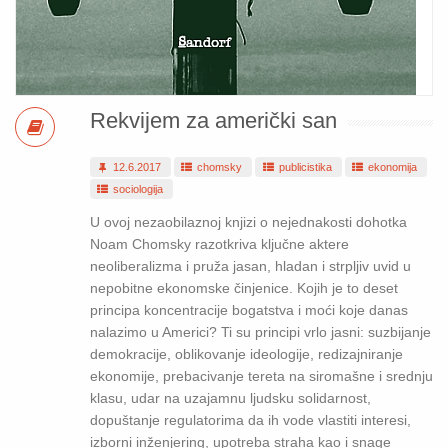
Rekvijem za američki san
12.6.2017
chomsky
publicistika
ekonomija
sociologija
U ovoj nezaobilaznoj knjizi o nejednakosti dohotka
Noam Chomsky razotkriva ključne aktere
neoliberalizma i pruža jasan, hladan i strpljiv uvid u
nepobitne ekonomske činjenice. Kojih je to deset
principa koncentracije bogatstva i moći koje danas
nalazimo u Americi? Ti su principi vrlo jasni: suzbijanje
demokracije, oblikovanje ideologije, redizajniranje
ekonomije, prebacivanje tereta na siromašne i srednju
klasu, udar na uzajamnu ljudsku solidarnost,
dopuštanje regulatorima da ih vode vlastiti interesi,
izborni inženjering, upotreba straha kao i snage