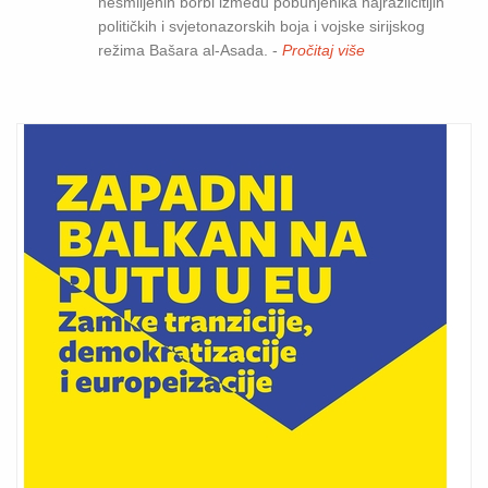
nesmiljenih borbi između pobunjenika najrazličitijih
političkih i svjetonazorskih boja i vojske sirijskog
režima Bašara al-Asada. -
Pročitaj više