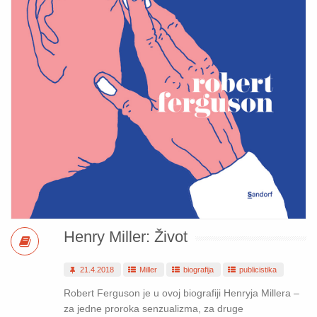
Henry Miller: Život
21.4.2018
Miller
biografija
publicistika
Robert Ferguson je u ovoj biografiji Henryja Millera –
za jedne proroka senzualizma, za druge