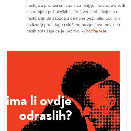
nastojala pronaći smisao kroz religiju i nadnaravno, ili
stvaranjem psiholoških ili društvenih objašnjenja u
nastojanju da zauzdaju demone bezumlja. Ludilo u
civilizaciji prati dugu i složenu povijest ove nevolje i
naših pokušaja da je liječimo. -
Pročitaj više