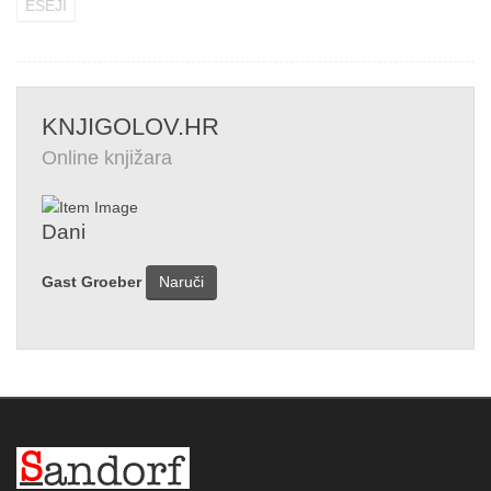
ESEJI
KNJIGOLOV.HR
Online knjižara
Dani
Gast Groeber
Naruči