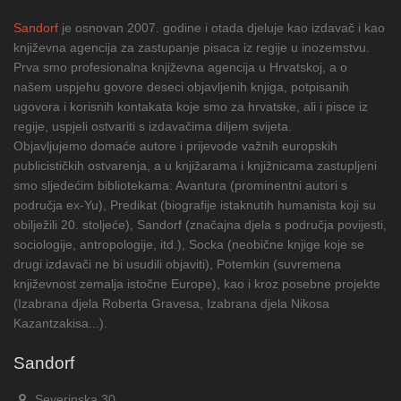
Sandorf
je osnovan 2007. godine i otada djeluje kao izdavač i kao
književna agencija za zastupanje pisaca iz regije u inozemstvu.
Prva smo profesionalna književna agencija u Hrvatskoj, a o
našem uspjehu govore deseci objavljenih knjiga, potpisanih
ugovora i korisnih kontakata koje smo za hrvatske, ali i pisce iz
regije, uspjeli ostvariti s izdavačima diljem svijeta.
Objavljujemo domaće autore i prijevode važnih europskih
publicističkih ostvarenja, a u knjižarama i knjižnicama zastupljeni
smo sljedećim bibliotekama: Avantura (prominentni autori s
područja ex-Yu), Predikat (biografije istaknutih humanista koji su
obilježili 20. stoljeće), Sandorf (značajna djela s područja povijesti,
sociologije, antropologije, itd.), Socka (neobične knjige koje se
drugi izdavači ne bi usudili objaviti), Potemkin (suvremena
književnost zemalja istočne Europe), kao i kroz posebne projekte
(Izabrana djela Roberta Gravesa, Izabrana djela Nikosa
Kazantzakisa...).
Sandorf
Severinska 30