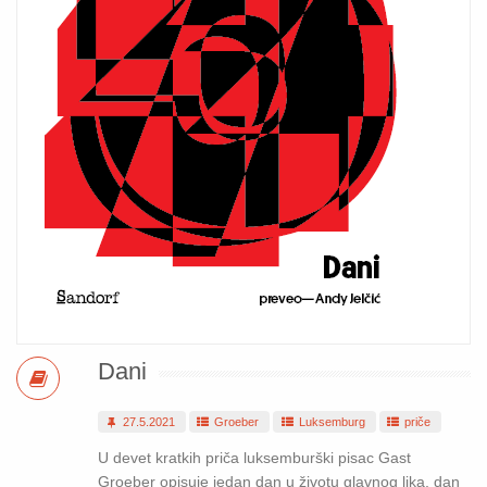
Dani
27.5.2021
Groeber
Luksemburg
priče
U devet kratkih priča luksemburški pisac Gast
Groeber opisuje jedan dan u životu glavnog lika, dan