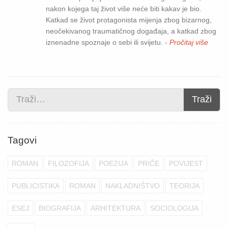
nakon kojega taj život više neće biti kakav je bio.
Katkad se život protagonista mijenja zbog bizarnog,
neočekivanog traumatičnog događaja, a katkad zbog
iznenadne spoznaje o sebi ili svijetu. -
Pročitaj više
Traži
Tagovi
ROMAN
FILOZOFIJA
POEZIJA
PRIČE
POVIJEST
PUBLICISTIKA
ROMAN
NAKLADNIŠTVO
TEORIJA
ESEJ
BIOGRAFIJA
ARHITEKTURA
SOCIOLOGIJA