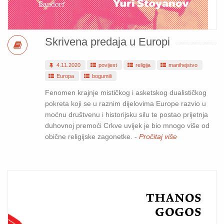
Skrivena predaja u Europi
4.11.2020
povijest
religija
manihejstvo
Europa
bogumili
Fenomen krajnje mističkog i asketskog dualističkog
pokreta koji se u raznim dijelovima Europe razvio u
moćnu društvenu i historijsku silu te postao prijetnja
duhovnoj premoći Crkve uvijek je bio mnogo više od
obične religijske zagonetke. -
Pročitaj više