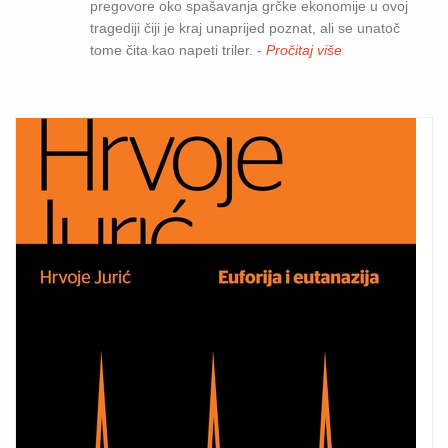
pregovore oko spašavanja grčke ekonomije u ovoj
tragediji čiji je kraj unaprijed poznat, ali se unatoč
tome čita kao napeti triler. -
Pročitaj više