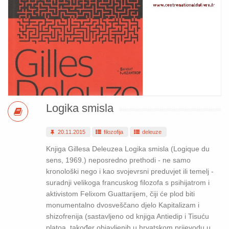
Logika smisla
20.11.2015
filozofija
deleuze
Knjiga Gillesa Deleuzea Logika smisla (Logique du
sens, 1969.) neposredno prethodi - ne samo
kronološki nego i kao svojevrsni preduvjet ili temelj -
suradnji velikoga francuskog filozofa s psihijatrom i
aktivistom Felixom Guattarijem, čiji će plod biti
monumentalno dvosveščano djelo Kapitalizam i
shizofrenija (sastavljeno od knjiga Antiedip i Tisuću
platoa, također objavljenih u hrvatskom prijevodu u