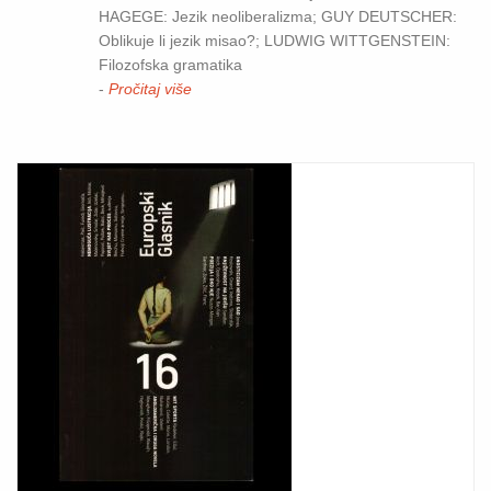
HAGEGE: Jezik neoliberalizma; GUY DEUTSCHER:
Oblikuje li jezik misao?; LUDWIG WITTGENSTEIN:
Filozofska gramatika
-
Pročitaj više