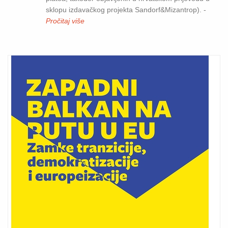
sklopu izdavačkog projekta Sandorf&Mizantrop). -
Pročitaj više