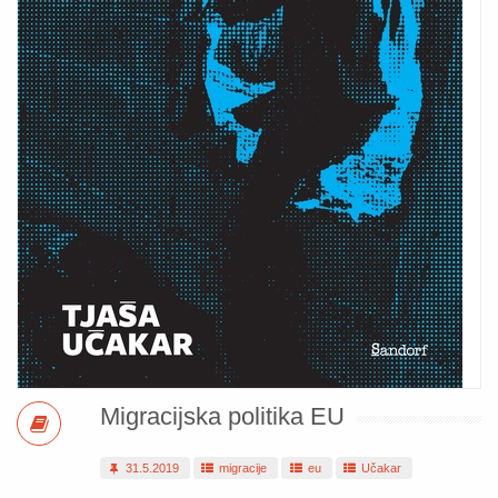
Migracijska politika EU
31.5.2019
migracije
eu
Učakar