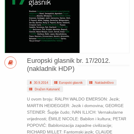
Europski glasnik br. 17/2012.
(nakladnik HDP)
30.9.2014
Europski glasnik
Nakladništvo
Dražen Katunarić
U ovom broju: RALPH WALDO EMERSON: Jezik;
MARTIN HEIDEGGER: Jezik i domovina; GEORGE
STEINER: Šuplje čudo; IVAN ILLICH: Vernakularne
vrijednosti; ÉMILE NICOLE: Babilon i kultura; PETAR
POPOVIĆ: Babilonizacija zapadne civilizacije;
RICHARD MILLET: Fantomski jezik; CLAUDE