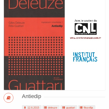
Antiedip
12.6.2015
deleuze
guattari
filozofija