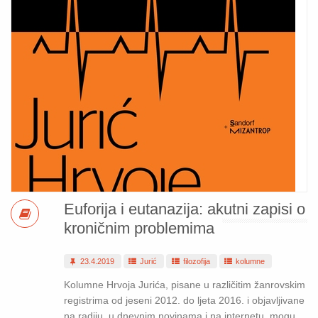
Euforija i eutanazija: akutni zapisi o
kroničnim problemima
23.4.2019
Jurić
filozofija
kolumne
Kolumne Hrvoja Jurića, pisane u različitim žanrovskim
registrima od jeseni 2012. do ljeta 2016. i objavljivane
na radiju, u dnevnim novinama i na internetu, mogu