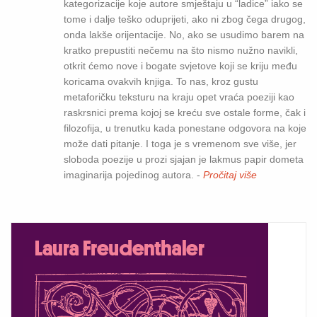
kategorizacije koje autore smještaju u “ladice” iako se
tome i dalje teško oduprijeti, ako ni zbog čega drugog,
onda lakše orijentacije. No, ako se usudimo barem na
kratko prepustiti nečemu na što nismo nužno navikli,
otkrit ćemo nove i bogate svjetove koji se kriju među
koricama ovakvih knjiga. To nas, kroz gustu
metaforičku teksturu na kraju opet vraća poeziji kao
raskrsnici prema kojoj se kreću sve ostale forme, čak i
filozofija, u trenutku kada ponestane odgovora na koje
može dati pitanje. I toga je s vremenom sve više, jer
sloboda poezije u prozi sjajan je lakmus papir dometa
imaginarija pojedinog autora. -
Pročitaj više