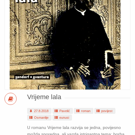
Vrijeme lala
27.8.2018
Pavelić
roman
povijest
Osmanlije
eunusi
U romanu Vrijeme lala razvija se jedna, povijesno
možda sporedna, ali vazda intrigantna tema: borba