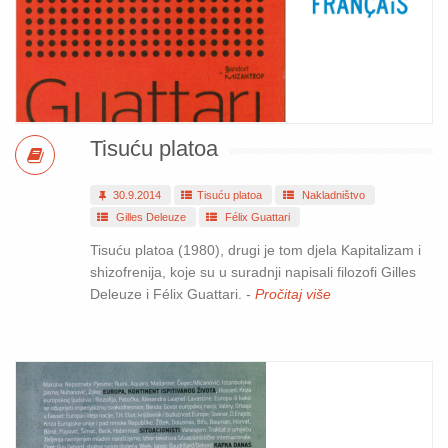
Tisuću platoa
30.9.2014
Tisuću platoa
Nakladništvo
Gilles Deleuze
Félix Guattari
Tisuću platoa (1980), drugi je tom djela Kapitalizam i
shizofrenija, koje su u suradnji napisali filozofi Gilles
Deleuze i Félix Guattari. -
Pročitaj više