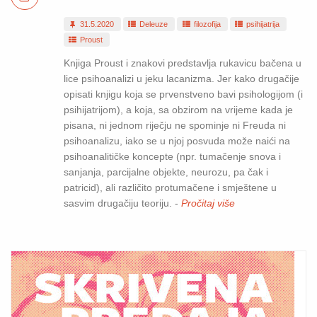
31.5.2020
Deleuze
filozofija
psihijatrija
Proust
Knjiga Proust i znakovi predstavlja rukavicu bačena u
lice psihoanalizi u jeku lacanizma. Jer kako drugačije
opisati knjigu koja se prvenstveno bavi psihologijom (i
psihijatrijom), a koja, sa obzirom na vrijeme kada je
pisana, ni jednom riječju ne spominje ni Freuda ni
psihoanalizu, iako se u njoj posvuda može naići na
psihoanalitičke koncepte (npr. tumačenje snova i
sanjanja, parcijalne objekte, neurozu, pa čak i
patricid), ali različito protumačene i smještene u
sasvim drugačiju teoriju. -
Pročitaj više