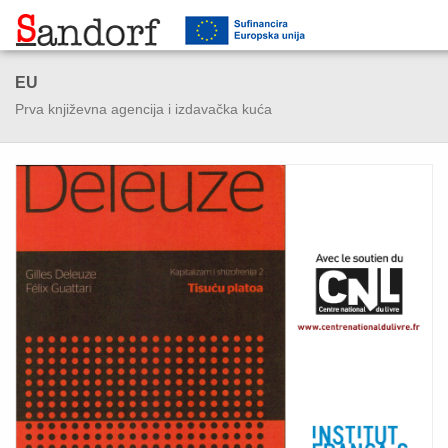
EU
Prva književna agencija i izdavačka kuća