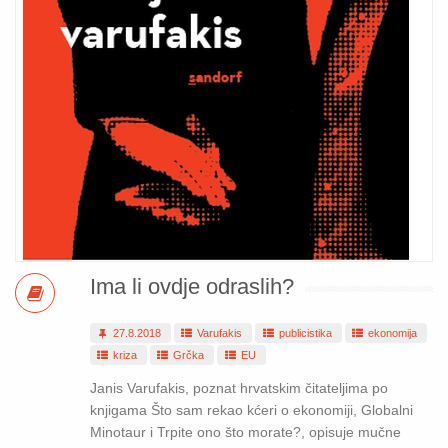
Ima li ovdje odraslih?
27.8.2018
Varufakis
publicistika
ekonomija
kriza
Grčka
EU
Janis Varufakis, poznat hrvatskim čitateljima po
knjigama Što sam rekao kćeri o ekonomiji, Globalni
Minotaur i Trpite ono što morate?, opisuje mučne