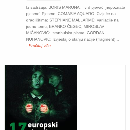
Iz sadržaja: BORIS MARUNA: Tvrd pjevač [nepoznate
pjesme] Pjesme; COMASIA AQUARO: Cvijeće na
gradilištima; STÉPHANE MALLARMÉ: Varijacije na
jednu temu; BRANKO ČEGEC, MIROSLAV
MIĆANOVIĆ: Istanbulska pisma; GORDAN
NUHANOVIĆ: Izvještaj o stanju nacije (fragment)...
-
Pročitaj više