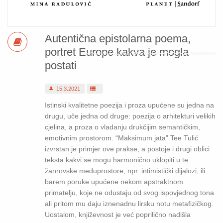
Autentična epistolarna poema,
portret Europe kakva je mogla
postati
15.3.2021
Istinski kvalitetne poezija i proza upućene su jedna na
drugu, uče jedna od druge: poezija o arhitekturi velikih
cjelina, a proza o vladanju drukčijim semantičkim,
emotivnim prostorom. “Maksimum jata” Tee Tulić
izvrstan je primjer ove prakse, a postoje i drugi oblici
teksta kakvi se mogu harmonično uklopiti u te
žanrovske međuprostore, npr. intimistički dijalozi, ili
barem poruke upućene nekom apstraktnom
primatelju, koje ne odustaju od svog ispovjednog tona
ali pritom mu daju iznenadnu lirsku notu metafizičkog.
Uostalom, književnost je već poprilično nadišla