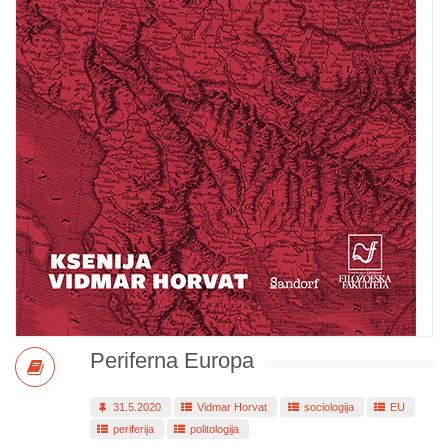
Periferna Europa
31.5.2020
Vidmar Horvat
sociologija
EU
periferija
politologija