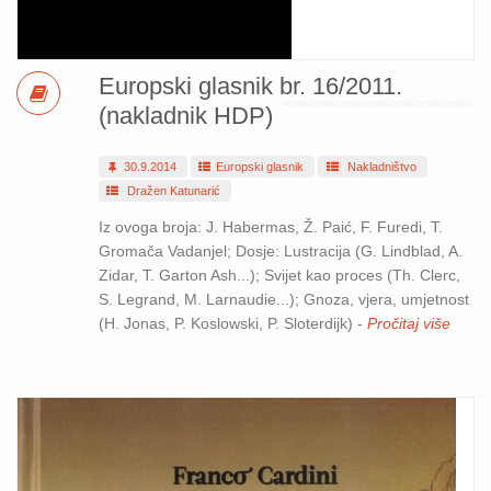
Europski glasnik br. 16/2011.
(nakladnik HDP)
30.9.2014
Europski glasnik
Nakladništvo
Dražen Katunarić
Iz ovoga broja: J. Habermas, Ž. Paić, F. Furedi, T.
Gromača Vadanjel; Dosje: Lustracija (G. Lindblad, A.
Zidar, T. Garton Ash...); Svijet kao proces (Th. Clerc,
S. Legrand, M. Larnaudie...); Gnoza, vjera, umjetnost
(H. Jonas, P. Koslowski, P. Sloterdijk) -
Pročitaj više