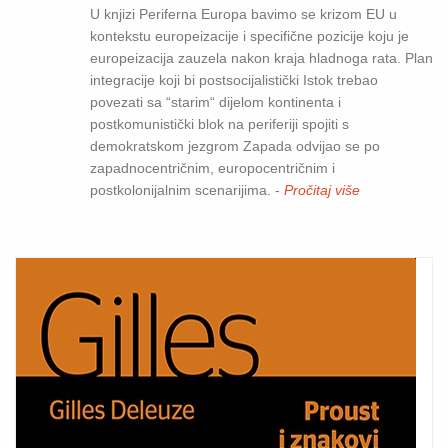
U knjizi Periferna Europa bavimo se krizom EU u
kontekstu europeizacije i specifične pozicije koju je
europeizacija zauzela nakon kraja hladnoga rata. Plan
integracije koji bi postsocijalistički Istok trebao
povezati sa “starim“ dijelom kontinenta i
postkomunistički blok na periferiji spojiti s
demokratskom jezgrom Zapada odvijao se po
zapadnocentričnim, europocentričnim i
postkolonijalnim scenarijima. -
Pročitaj više