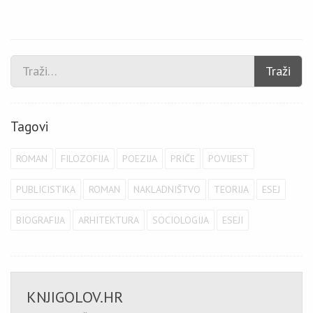
Traži
Tagovi
ROMAN
FILOZOFIJA
POEZIJA
PRIČE
POVIJEST
PUBLICISTIKA
ROMAN
NAKLADNIŠTVO
TEORIJA
ESEJ
BIOGRAFIJA
ARHITEKTURA
SOCIOLOGIJA
ESEJI
KNJIGOLOV.HR