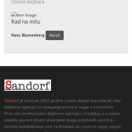
Online knjižara
Rad na mitu
Hans Blumenberg
Naruči
Sandorf
je osnovan 2007. godine i otada djeluje kao izdavač i kao
književna agencija za zastupanje pisaca iz regije u inozemstvu.
Prva smo profesionalna književna agencija u Hrvatskoj, a o našem
uspjehu govore deseci objavljenih knjiga, potpisanih ugovora i
korisnih kontakata koje smo za hrvatske, ali i pisce iz regije, uspjeli