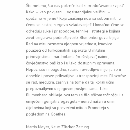
Što mislimo, što nas pokreće kad si predočavamo svijet?
Kako — kao povijesnu i egzistencijalnu veličinu —
opažamo vrijeme? Koja značenja nosi sa sobom mit i u
čemu se sastoji njegovo svladavanje? I konačno: čime se
određuju slike i prispodobe, tehnike i strategije kojima
život osigurava podnošljivost? Blumenbergova knjiga
Rad na mitu razmatra njegovu vrijednost, iznovice
polazeći od funkcionalnih aspekata. U mitskim
pripovijestima i parabolama “preživljava”, naime,
čovječanstvo baš kao i u lako dostupnim opravama.
Nepoznato i neugodno, strano i uvredljivo mijenja se u
donekle i posve prihvatljivo u transpoziciji mita. Filozofov
se rad, međutim, zasniva na tome da taj korak učini
prepoznatljivim u njegovim posljedicama. Tako
Blumenberg oblikuje ovu temu s filološkom točnošću i s
umijećem genijalna egzegeta—nenadmašan u onim
dijelovima koji su posvećeni mitu o Prometeju s
pogledom na Goethea.
Martin Meyer, Neue Zürcher Zeitung