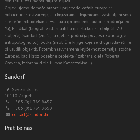
ostvariti s izdavačima diljem svijeta.
Objavljujemo domaće autore i prijevode važnih europskih
publicističkih ostvarenja, a u knjižarama i knjižnicama zastupljeni smo
sljedećim bibliotekama: Avantura (prominentni autori s područja ex-
Yu), Predikat (biografije istaknutih humanista koji su obilježili 20.
stoljeće), Sandorf (značajna djela s područja povijesti, sociologije,
antropologije, itd.), Socka (neobične knjige koje se drugi izdavači ne
bi usudili objaviti), Potemkin (suvremena književnost zemalja istočne
Europe), kao i kroz posebne projekte (Izabrana djela Roberta
Gravesa, Izabrana djela Nikosa Kazantzakisa...).
Sandorf
Severinska 30
10110 Zagreb
+ 385 (0)1 789 8457
+ 385 (0)1 789 9660
contact@sandorf.hr
Pratite nas