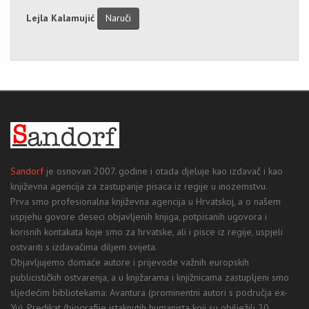
Lejla Kalamujić
Naruči
Sandorf
je osnovan 2007. godine i otada djeluje kao izdavač i kao
književna agencija za zastupanje pisaca iz regije u inozemstvu.
Prva smo profesionalna književna agencija u Hrvatskoj, a o našem
uspjehu govore deseci objavljenih knjiga, potpisanih ugovora i
korisnih kontakata koje smo za hrvatske, ali i pisce iz regije, uspjeli
ostvariti s izdavačima diljem svijeta.
Objavljujemo domaće autore i prijevode važnih europskih
publicističkih ostvarenja, a u knjižarama i knjižnicama zastupljeni smo
sljedećim bibliotekama: Avantura (prominentni autori s područja ex-
Yu), Predikat (biografije istaknutih humanista koji su obilježili 20.