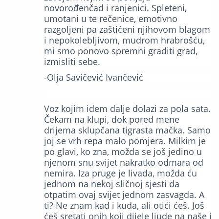
novorođenčad i ranjenici. Spleteni,
umotani u te rečenice, emotivno
razgoljeni pa zaštićeni njihovom blagom
i nepokolebljivom, mudrom hrabrošću,
mi smo ponovo spremni graditi grad,
izmisliti sebe.
-Olja Savičević Ivančević
Voz kojim idem dalje dolazi za pola sata.
Čekam na klupi, dok pored mene
drijema sklupčana tigrasta mačka. Samo
joj se vrh repa malo pomjera. Milkim je
po glavi, ko zna, možda se još jedino u
njenom snu svijet nakratko odmara od
nemira. Iza pruge je livada, možda ću
jednom na nekoj sličnoj sjesti da
otpatim ovaj svijet jednom zasvagda. A
ti? Ne znam kad i kuda, ali otići ćeš. Još
ćeš sretati onih koji dijele ljude na naše i