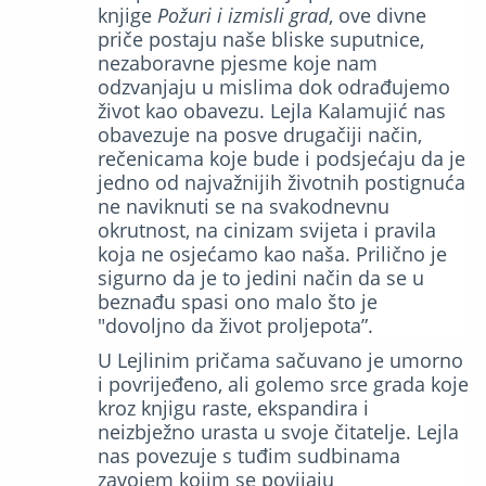
knjige
Požuri i izmisli grad
, ove divne
priče postaju naše bliske suputnice,
nezaboravne pjesme koje nam
odzvanjaju u mislima dok odrađujemo
život kao obavezu. Lejla Kalamujić nas
obavezuje na posve drugačiji način,
rečenicama koje bude i podsjećaju da je
jedno od najvažnijih životnih postignuća
ne naviknuti se na svakodnevnu
okrutnost, na cinizam svijeta i pravila
koja ne osjećamo kao naša. Prilično je
sigurno da je to jedini način da se u
beznađu spasi ono malo što je
"dovoljno da život proljepota”.
U Lejlinim pričama sačuvano je umorno
i povrijeđeno, ali golemo srce grada koje
kroz knjigu raste, ekspandira i
neizbježno urasta u svoje čitatelje. Lejla
nas povezuje s tuđim sudbinama
zavojem kojim se povijaju