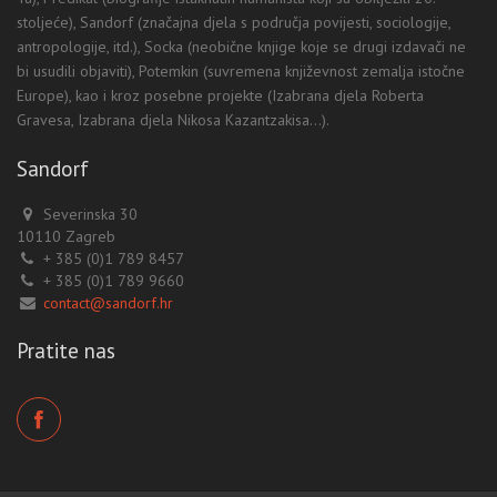
stoljeće), Sandorf (značajna djela s područja povijesti, sociologije,
antropologije, itd.), Socka (neobične knjige koje se drugi izdavači ne
bi usudili objaviti), Potemkin (suvremena književnost zemalja istočne
Europe), kao i kroz posebne projekte (Izabrana djela Roberta
Gravesa, Izabrana djela Nikosa Kazantzakisa...).
Sandorf
Severinska 30
10110 Zagreb
+ 385 (0)1 789 8457
+ 385 (0)1 789 9660
contact@sandorf.hr
Pratite nas