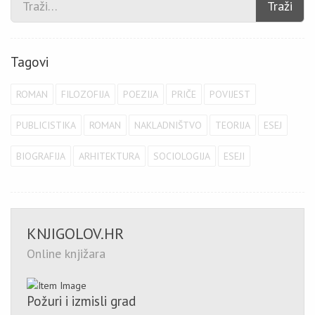
Traži
Tagovi
ROMAN
FILOZOFIJA
POEZIJA
PRIČE
POVIJEST
PUBLICISTIKA
ROMAN
NAKLADNIŠTVO
TEORIJA
ESEJ
BIOGRAFIJA
ARHITEKTURA
SOCIOLOGIJA
ESEJI
KNJIGOLOV.HR
Online knjižara
Požuri i izmisli grad