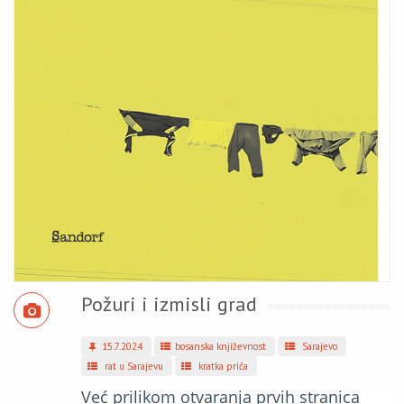
Požuri i izmisli grad
15.7.2024
bosanska književnost
Sarajevo
rat u Sarajevu
kratka priča
Već prilikom otvaranja prvih stranica