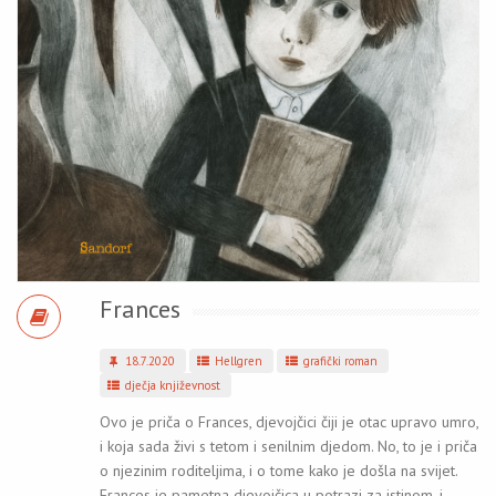
Frances
18.7.2020
Hellgren
grafički roman
dječja književnost
Ovo je priča o Frances, djevojčici čiji je otac upravo umro,
i koja sada živi s tetom i senilnim djedom. No, to je i priča
o njezinim roditeljima, i o tome kako je došla na svijet.
Frances je pametna djevojčica u potrazi za istinom, i