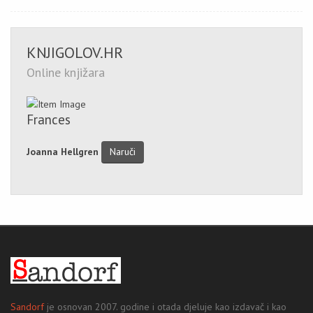
KNJIGOLOV.HR
Online knjižara
Frances
Joanna Hellgren
Naruči
Sandorf
je osnovan 2007. godine i otada djeluje kao izdavač i kao