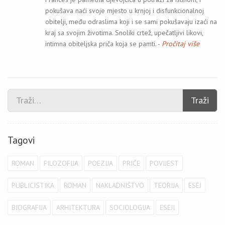
pokušava naći svoje mjesto u krnjoj i disfunkcionalnoj
obitelji, među odraslima koji i se sami pokušavaju izaći na
kraj sa svojim životima. Snoliki crtež, upečatljivi likovi,
intimna obiteljska priča koja se pamti. -
Pročitaj više
Traži
Tagovi
ROMAN
FILOZOFIJA
POEZIJA
PRIČE
POVIJEST
PUBLICISTIKA
ROMAN
NAKLADNIŠTVO
TEORIJA
ESEJ
BIOGRAFIJA
ARHITEKTURA
SOCIOLOGIJA
ESEJI