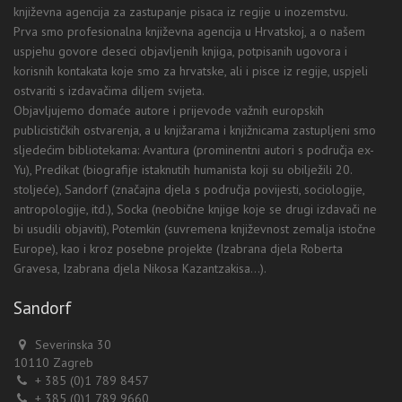
književna agencija za zastupanje pisaca iz regije u inozemstvu.
Prva smo profesionalna književna agencija u Hrvatskoj, a o našem
uspjehu govore deseci objavljenih knjiga, potpisanih ugovora i
korisnih kontakata koje smo za hrvatske, ali i pisce iz regije, uspjeli
ostvariti s izdavačima diljem svijeta.
Objavljujemo domaće autore i prijevode važnih europskih
publicističkih ostvarenja, a u knjižarama i knjižnicama zastupljeni smo
sljedećim bibliotekama: Avantura (prominentni autori s područja ex-
Yu), Predikat (biografije istaknutih humanista koji su obilježili 20.
stoljeće), Sandorf (značajna djela s područja povijesti, sociologije,
antropologije, itd.), Socka (neobične knjige koje se drugi izdavači ne
bi usudili objaviti), Potemkin (suvremena književnost zemalja istočne
Europe), kao i kroz posebne projekte (Izabrana djela Roberta
Gravesa, Izabrana djela Nikosa Kazantzakisa...).
Sandorf
Severinska 30
10110 Zagreb
+ 385 (0)1 789 8457
+ 385 (0)1 789 9660