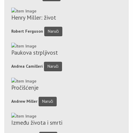
Henry Miller: život
Robert Ferguson
Naruči
Paukova strpljivost
Andrea Camilleri
Naruči
Pročišćenje
Andrew Miller
Naruči
Između života i smrti