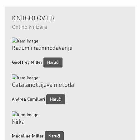
KNJIGOLOV.HR
Online knjižara
Razum i razmnožavanje
Geoffrey Miller
Naruči
Catalanottijeva metoda
Andrea Camilleri
Naruči
Kirka
Madeline Miller
Naruči