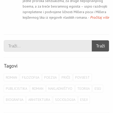
jedne proroka senzualizma, za druge nepopravljivog
boema, a za treće besramnog egoista – uspio razdvojiti
isprepletene i podvojene ličnosti Millera pisca i Millera
književnog lika iz njegovih vlastitih romana. -
Pročitaj više
Traži
Tagovi
ROMAN
FILOZOFIJA
POEZIJA
PRIČE
POVIJEST
PUBLICISTIKA
ROMAN
NAKLADNIŠTVO
TEORIJA
ESEJ
BIOGRAFIJA
ARHITEKTURA
SOCIOLOGIJA
ESEJI