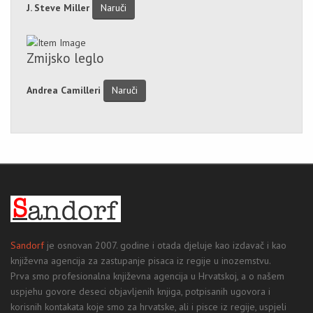
J. Steve Miller
Naruči
Zmijsko leglo
Andrea Camilleri
Naruči
Sandorf
je osnovan 2007. godine i otada djeluje kao izdavač i kao
književna agencija za zastupanje pisaca iz regije u inozemstvu.
Prva smo profesionalna književna agencija u Hrvatskoj, a o našem
uspjehu govore deseci objavljenih knjiga, potpisanih ugovora i
korisnih kontakata koje smo za hrvatske, ali i pisce iz regije, uspjeli