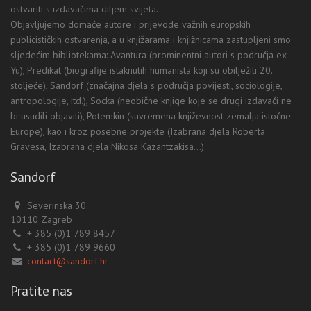
ostvariti s izdavačima diljem svijeta.
Objavljujemo domaće autore i prijevode važnih europskih
publicističkih ostvarenja, a u knjižarama i knjižnicama zastupljeni smo
sljedećim bibliotekama: Avantura (prominentni autori s područja ex-
Yu), Predikat (biografije istaknutih humanista koji su obilježili 20.
stoljeće), Sandorf (značajna djela s područja povijesti, sociologije,
antropologije, itd.), Socka (neobične knjige koje se drugi izdavači ne
bi usudili objaviti), Potemkin (suvremena književnost zemalja istočne
Europe), kao i kroz posebne projekte (Izabrana djela Roberta
Gravesa, Izabrana djela Nikosa Kazantzakisa...).
Sandorf
Severinska 30
10110 Zagreb
+ 385 (0)1 789 8457
+ 385 (0)1 789 9660
contact@sandorf.hr
Pratite nas