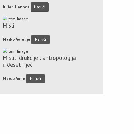
Julian Hannes
Naruči
Misli
Marko Aurelije
Naruči
Misliti drukčije : antropologija
u deset riječi
Marco Aime
Naruči