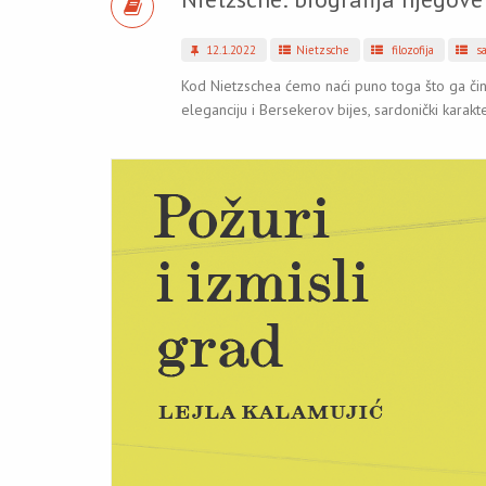
12.1.2022
Nietzsche
filozofija
sa
Kod Nietzschea ćemo naći puno toga što ga čini p
eleganciju i Bersekerov bijes, sardonički karakter