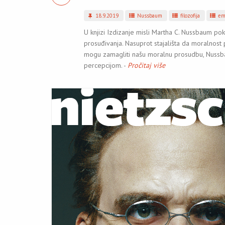
18.9.2019
Nussbaum
filozofija
em
U knjizi Izdizanje misli Martha C. Nussbaum po
prosuđivanja. Nasuprot stajališta da moralnost 
mogu zamagliti našu moralnu prosudbu, Nussba
percepcijom. -
Pročitaj više