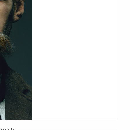
 misli