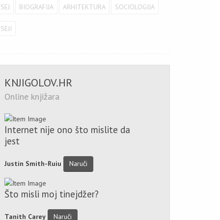
ESEJ
BIOGRAFIJA
ARHITEKTURA
SOCIOLOGIJA
SEJI
KNJIGOLOV.HR
Online knjižara
Internet nije ono što mislite da
jest
Justin Smith-Ruiu
Naruči
Što misli moj tinejdžer?
Tanith Carey
Naruči