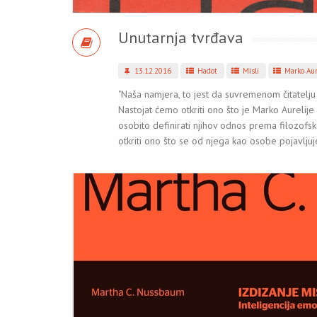
Unutarnja tvrđava
13.12.2016
Hadot
Misli
Marko Aur
"Naša namjera, to jest da suvremenom čitatelju 
Nastojat ćemo otkriti ono što je Marko Aurelije h
osobito definirati njihov odnos prema filozofsko
otkriti ono što se od njega kao osobe pojavljuj