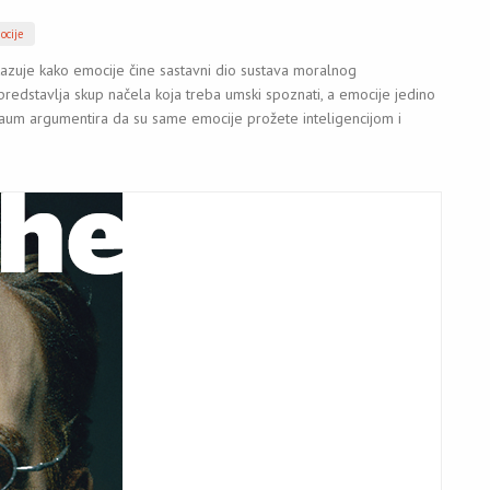
ocije
kazuje kako emocije čine sastavni dio sustava moralnog
predstavlja skup načela koja treba umski spoznati, a emocije jedino
um argumentira da su same emocije prožete inteligencijom i