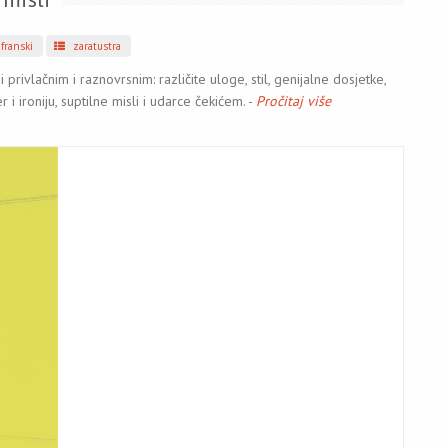
franski
zaratustra
rivlačnim i raznovrsnim: različite uloge, stil, genijalne dosjetke,
 i ironiju, suptilne misli i udarce čekićem. -
Pročitaj više