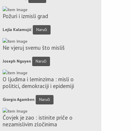
Požuri i izmisli grad
Lejla Kalamujić
Naruči
Ne vjeruj svemu što misliš
Joseph Nguyen
Naruči
O ljudima i leminzima : misli o
politici, demokraciji i epidemiji
Giorgio Agamben
Naruči
Čovjek je zao : istinite priče o
nezamislivim zločinima