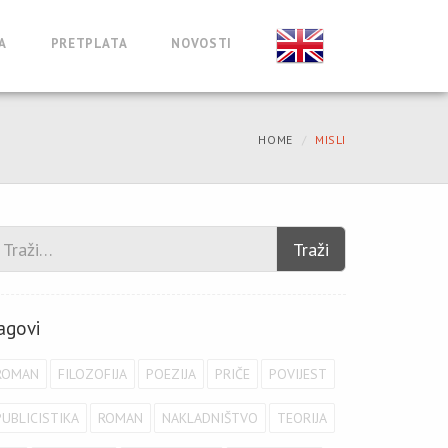
A
PRETPLATA
NOVOSTI
HOME
MISLI
Traži
agovi
ROMAN
FILOZOFIJA
POEZIJA
PRIČE
POVIJEST
PUBLICISTIKA
ROMAN
NAKLADNIŠTVO
TEORIJA