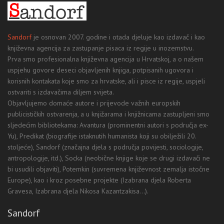
Sandorf
je osnovan 2007. godine i otada djeluje kao izdavač i kao
književna agencija za zastupanje pisaca iz regije u inozemstvu.
Prva smo profesionalna književna agencija u Hrvatskoj, a o našem
uspjehu govore deseci objavljenih knjiga, potpisanih ugovora i
korisnih kontakata koje smo za hrvatske, ali i pisce iz regije, uspjeli
ostvariti s izdavačima diljem svijeta.
Objavljujemo domaće autore i prijevode važnih europskih
publicističkih ostvarenja, a u knjižarama i knjižnicama zastupljeni smo
sljedećim bibliotekama: Avantura (prominentni autori s područja ex-
Yu), Predikat (biografije istaknutih humanista koji su obilježili 20.
stoljeće), Sandorf (značajna djela s područja povijesti, sociologije,
antropologije, itd.), Socka (neobične knjige koje se drugi izdavači ne
bi usudili objaviti), Potemkin (suvremena književnost zemalja istočne
Europe), kao i kroz posebne projekte (Izabrana djela Roberta
Gravesa, Izabrana djela Nikosa Kazantzakisa...).
Sandorf