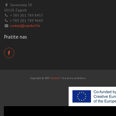
Severinska 30
10110 Zagreb
+ 385 (0)1 789 8457
+ 385 (0)1 789 9660
contact@sandorf.hr
Pratite nas
Copyright © 2019
Sandorf
/ Sva prava pridržana.