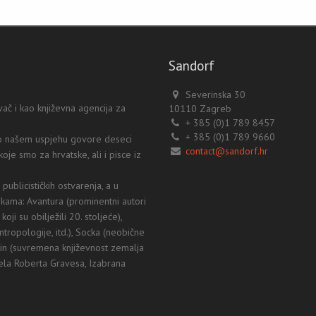
Sandorf
Severinska 30
ač i kao književna agencija za
10110 Zagreb
+ 385 (0)1 789 8457
+ 385 (0)1 789 9660
a o našem uspjehu govore deseci
contact@sandorf.hr
koje smo za hrvatske, ali i pisce iz
ublicističkih ostvarenja, a u
ekama: Avantura (prominentni autori
oji su obilježili 20. stoljeće),
ntropologije, itd.), Socka (neobične
mkin (suvremena književnost zemalja
jela Roberta Gravesa, Izabrana