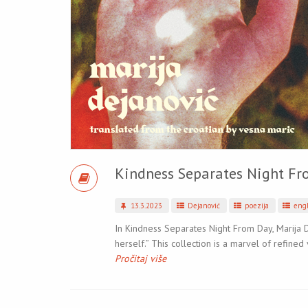
Kindness Separates Night F
13.3.2023
Dejanović
poezija
engl
In Kindness Separates Night From Day, Marija D
herself.” This collection is a marvel of refined
Pročitaj više