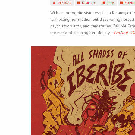
14.7.2021
Kalamujic
priče
Esteba
With unapologetic vividness, Lejla Kalamujic d
with losing her mother, but discovering hersel
psychiatric wards, and cemeteries, Call Me Es
the name of claiming her identity. -
Pročitaj viš