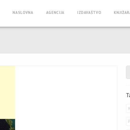
NASLOVNA
AGENCIJA
IZDAVAŠTVO
KNJIŽAR
T