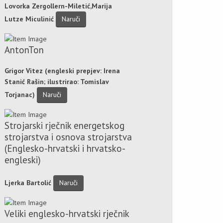
Lovorka Zergollern-Miletić,Marija
Lutze Miculinić
Naruči
AntonTon
Grigor Vitez (engleski prepjev: Irena
Stanić Rašin; ilustrirao: Tomislav
Torjanac)
Naruči
Strojarski rječnik energetskog
strojarstva i osnova strojarstva
(Englesko-hrvatski i hrvatsko-
engleski)
Ljerka Bartolić
Naruči
Veliki englesko-hrvatski rječnik