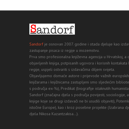
Sandorf
je osnovan 2007. godine i otada djeluje kao izdav
zastupanje pisaca iz regije u inozemstvu.
Prva smo profesionalna književna agencija u Hrvatskoj, 
objavljenih knjiga, potpisanih ugovora i korisnih kontakata 
regije, uspjeli ostvariti s izdavačima diljem svijeta.
Objavljujemo domaće autore i prijevode važnih europskih p
knjižarama i knjižnicama zastupljeni smo sljedećim bibliot
s područja ex-Yu), Predikat (biografije istaknutih humanista k
Sandorf (značajna djela s područja povijesti, sociologije, a
knjige koje se drugi izdavači ne bi usudili objaviti), Pote
istočne Europe), kao i kroz posebne projekte (Izabrana d
djela Nikosa Kazantzakisa...).