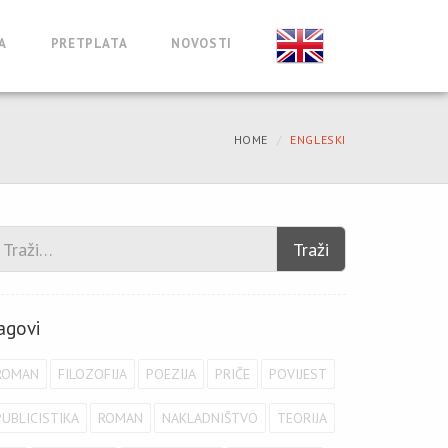
A
PRETPLATA
NOVOSTI
HOME
ENGLESKI
Traži
agovi
ROMAN
FILOZOFIJA
POEZIJA
PRIČE
POVIJEST
PUBLICISTIKA
ROMAN
NAKLADNIŠTVO
TEORIJA