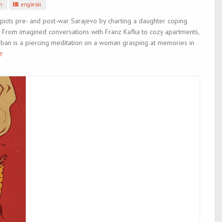
n
engleski
epicts pre- and post-war Sarajevo by charting a daughter coping
f. From imagined conversations with Franz Kafka to cozy apartments,
teban is a piercing meditation on a woman grasping at memories in
e