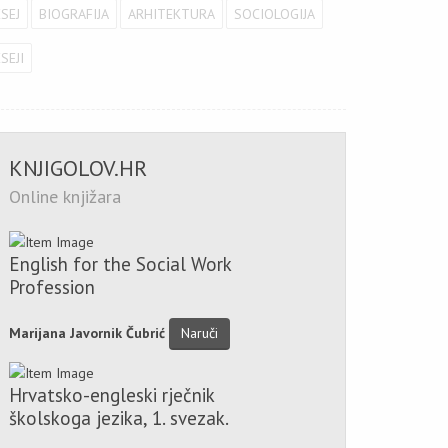
ESEJ
BIOGRAFIJA
ARHITEKTURA
SOCIOLOGIJA
SEJI
KNJIGOLOV.HR
Online knjižara
English for the Social Work
Profession
Marijana Javornik Čubrić
Naruči
Hrvatsko-engleski rječnik
školskoga jezika, 1. svezak.