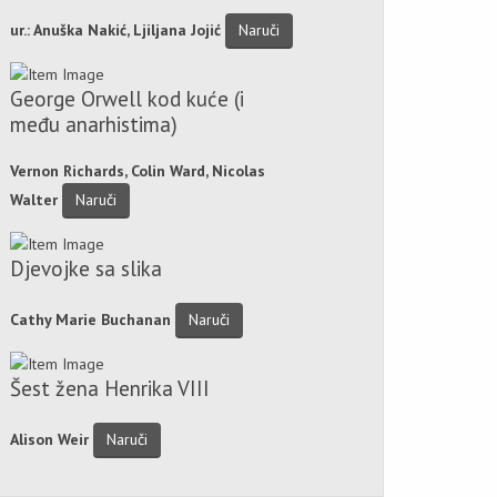
ur.: Anuška Nakić, Ljiljana Jojić
Naruči
George Orwell kod kuće (i
među anarhistima)
Vernon Richards, Colin Ward, Nicolas
Walter
Naruči
Djevojke sa slika
Cathy Marie Buchanan
Naruči
Šest žena Henrika VIII
Alison Weir
Naruči