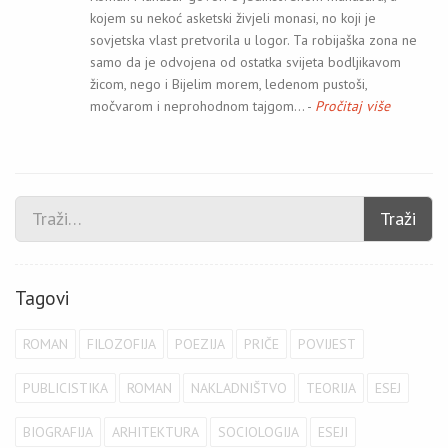
kojem su nekoć asketski živjeli monasi, no koji je
sovjetska vlast pretvorila u logor. Ta robijaška zona ne
samo da je odvojena od ostatka svijeta bodljikavom
žicom, nego i Bijelim morem, ledenom pustoši,
močvarom i neprohodnom tajgom… -
Pročitaj više
Traži
Tagovi
ROMAN
FILOZOFIJA
POEZIJA
PRIČE
POVIJEST
PUBLICISTIKA
ROMAN
NAKLADNIŠTVO
TEORIJA
ESEJ
BIOGRAFIJA
ARHITEKTURA
SOCIOLOGIJA
ESEJI