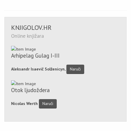
KNJIGOLOV.HR
Online knjižara
Arhipelag Gulag I-III
Aleksandr Isaevič Solženicyn,
Naruči
Otok ljudoždera
Nicolas Werth
Naruči