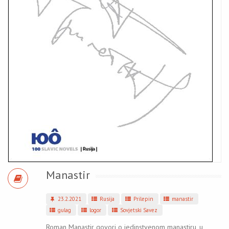
Manastir
23.2.2021
Rusija
Prilepin
manastir
gulag
logor
Sovjetski Savez
Roman Manastir govori o jedinstvenom manastiru, u