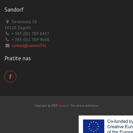
Sandorf
Severinska 30
10110 Zagreb
+ 385 (0)1 789 8457
+ 385 (0)1 789 9660
contact@sandorf.hr
Pratite nas
Copyright © 2019
Sandorf
/ Sva prava pridržana.