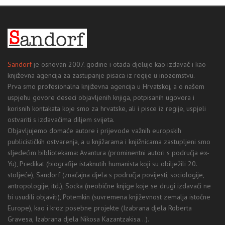
Sandorf
je osnovan 2007. godine i otada djeluje kao izdavač i kao
književna agencija za zastupanje pisaca iz regije u inozemstvu.
Prva smo profesionalna književna agencija u Hrvatskoj, a o našem
uspjehu govore deseci objavljenih knjiga, potpisanih ugovora i
korisnih kontakata koje smo za hrvatske, ali i pisce iz regije, uspjeli
ostvariti s izdavačima diljem svijeta.
Objavljujemo domaće autore i prijevode važnih europskih
publicističkih ostvarenja, a u knjižarama i knjižnicama zastupljeni smo
sljedećim bibliotekama: Avantura (prominentni autori s područja ex-
Yu), Predikat (biografije istaknutih humanista koji su obilježili 20.
stoljeće), Sandorf (značajna djela s područja povijesti, sociologije,
antropologije, itd.), Socka (neobične knjige koje se drugi izdavači ne
bi usudili objaviti), Potemkin (suvremena književnost zemalja istočne
Europe), kao i kroz posebne projekte (Izabrana djela Roberta
Gravesa, Izabrana djela Nikosa Kazantzakisa...).