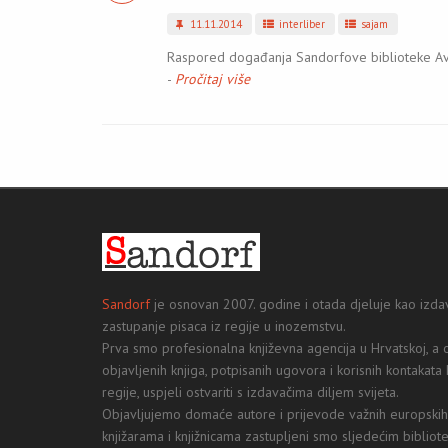
11.11.2014
interliber
sajam
Raspored događanja Sandorfove biblioteke Ava
-
Pročitaj više
Sandorf
je osnovan 2007. godine i otada djeluje kao izdav
zastupanje pisaca iz regije u inozemstvu.
Prva smo profesionalna književna agencija u Hrvatskoj, 
objavljenih knjiga, potpisanih ugovora i korisnih kontakata 
regije, uspjeli ostvariti s izdavačima diljem svijeta.
Objavljujemo domaće autore i prijevode važnih europskih p
knjižarama i knjižnicama zastupljeni smo sljedećim bibliot