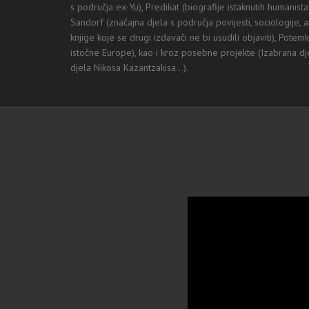
s područja ex-Yu), Predikat (biografije istaknutih humanista k
Sandorf (značajna djela s područja povijesti, sociologije, a
knjige koje se drugi izdavači ne bi usudili objaviti), Pote
istočne Europe), kao i kroz posebne projekte (Izabrana d
djela Nikosa Kazantzakisa...).