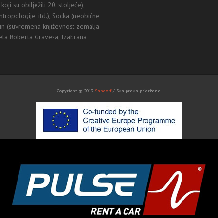
oji su obilježili 20. stoljeće),
ntropologije, itd.), Socka (neobične
mkin (suvremena književnost zemalja
jela Roberta Gravesa, Izabrana
Copyright © 2019
Sandorf
/ Sva prava pridržana.