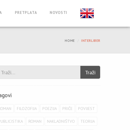
A
PRETPLATA
NOVOSTI
HOME
INTERLIBER
Traži
agovi
ROMAN
FILOZOFIJA
POEZIJA
PRIČE
POVIJEST
PUBLICISTIKA
ROMAN
NAKLADNIŠTVO
TEORIJA