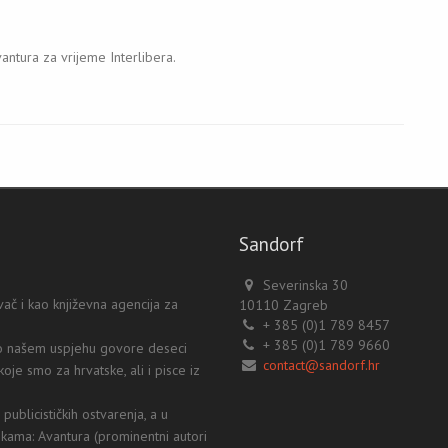
ntura za vrijeme Interlibera.
Sandorf
Severinska 30
ač i kao književna agencija za
10110 Zagreb
+ 385 (0)1 789 8457
+ 385 (0)1 789 9660
a o našem uspjehu govore deseci
contact@sandorf.hr
koje smo za hrvatske, ali i pisce iz
ublicističkih ostvarenja, a u
ekama: Avantura (prominentni autori