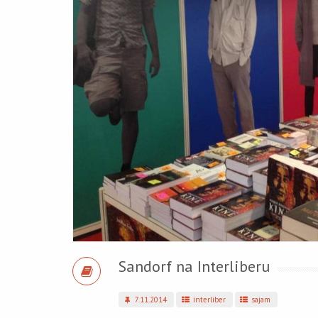
Sandorf na Interliberu
7.11.2014
interliber
sajam